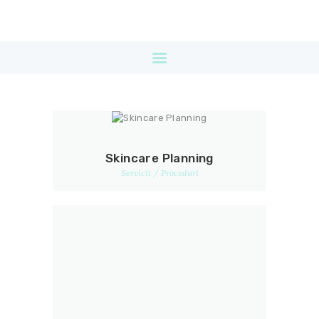
DESPRE
SERVICII
PRETURI
NOUTATI
BLOG
PROMOTII
Skincare Planning
CONTACT
Servicii / Proceduri