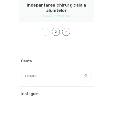
Indepartarea chirurgicala a
alunitelor
Servicii / Proceduri
Paginație
PAGE
1
PAGE
2
>
articole
Cauta
Caută
după:
Instagram