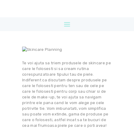
DESPRE
SERVICII
PRETURI
NOUTATI
BLOG
PROMOTII
Te voi ajuta sa triem produsele de skincare pe
CONTACT
care le folosesti si sa cream rutina
corespunzatoare tipului tau de piele.
Indiferent ca discutam despre produsele pe
care le folosesti pentru ten sau de cele pe
care le folosesti pentru corp sau chiar si de
cele de make-up, te voi ajuta sa navigam
printre ele pana cand le vom alege pe cele
potrivite tie. Vom imbunatati, vom simplifica
sau poate vom extinde, gama de produse pe
care o folosesti, astfel incat sa te bucuri de
cea mai frumoasa piele pe care o poti avea!