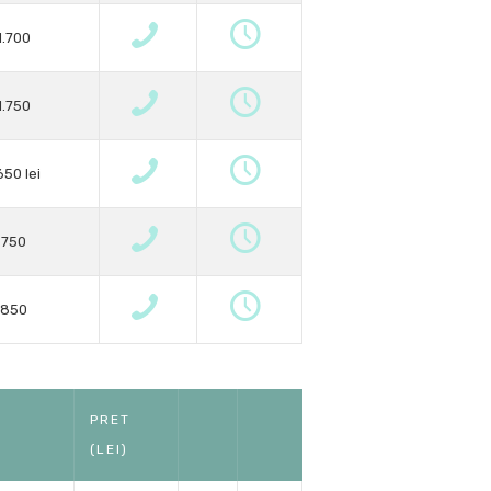
1.700
1.750
650 lei
750
850
PRET
(LEI)