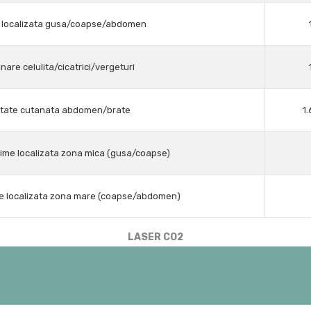
e localizata gusa/coapse/abdomen
nare celulita/cicatrici/vergeturi
itate cutanata abdomen/brate
1.
sime localizata zona mica (gusa/coapse)
ime localizata zona mare (coapse/abdomen)
LASER CO2