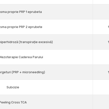
asma proprie PRP 1 eprubeta
asma proprie PRP 2 eprubete
iperhidroză (transpirație excesivă)
Mezoterapie Caderea Parului
rgeturi (PRP + microneedling)
Subcizie
Peeling Cross TCA