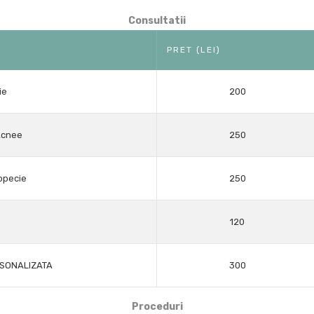
Consultatii
PRET (LEI)
ie
200
Acnee
250
opecie
250
120
RSONALIZATA
300
Proceduri