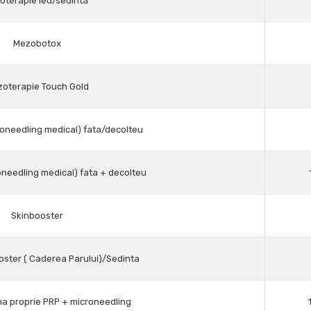
oterapie led/sedinta
Mezobotox
oterapie Touch Gold
needling medical) fata/decolteu
needling medical) fata + decolteu
Skinbooster
oster ( Caderea Parului)/Sedinta
ma proprie PRP + microneedling