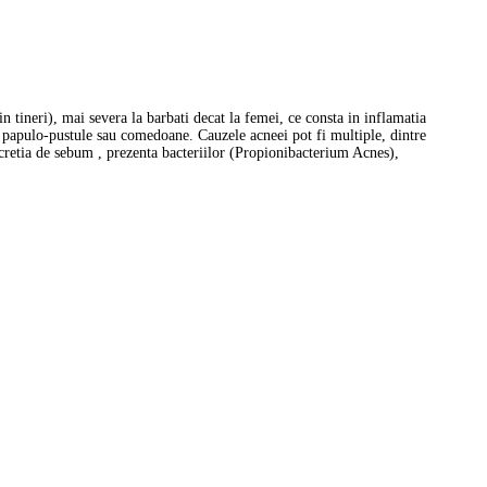
 tineri), mai severa la barbati decat la femei, ce consta in inflamatia
ip papulo-pustule sau comedoane. Cauzele acneei pot fi multiple, dintre
cretia de sebum , prezenta bacteriilor (Propionibacterium Acnes),