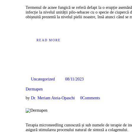
Termenul de acnee fungică se referă defapt la o erupție asemănăt
infecție la nivelul unității pilo-sebacee cu o specie de ciupercă 
obișnuită prezentă la nivelul pielii noastre, însă atunci când 
READ MORE
08/11/2023
Uncategorized
Dermapen
by
Dr. Meriam Ateia-Opaschi
0
Comments
Terapia microneedling cunoscută și sub numele de terapie de in
asigură stimularea procesului natural de sinteză a colagenului.