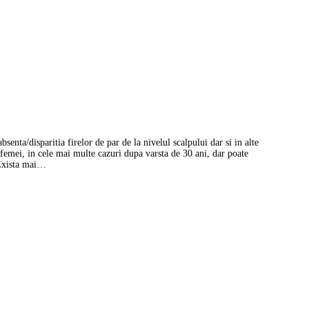
senta/disparitia firelor de par de la nivelul scalpului dar si in alte
la femei, in cele mai multe cazuri dupa varsta de 30 ani, dar poate
 Exista mai…