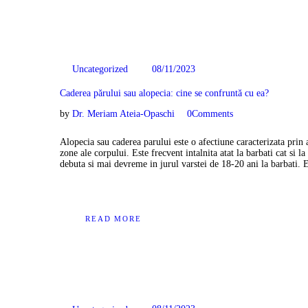
08/11/2023
Uncategorized
Caderea părului sau alopecia: cine se confruntă cu ea?
by
Dr. Meriam Ateia-Opaschi
0
Comments
Alopecia sau caderea parului este o afectiune caracterizata prin ab
zone ale corpului. Este frecvent intalnita atat la barbati cat si 
debuta si mai devreme in jurul varstei de 18-20 ani la barbati.
READ MORE