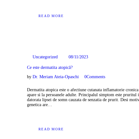
READ MORE
08/11/2023
Uncategorized
Ce este dermatita atopică?
by
Dr. Meriam Ateia-Opaschi
0
Comments
Dermatita atopica este o afectiune cutanata inflamatorie cronica 
apare si la persoanele adulte. Principalul simptom este pruritul 
datorata lipsei de somn cauzata de senzatia de prurit. Desi motiv
genetica are…
READ MORE