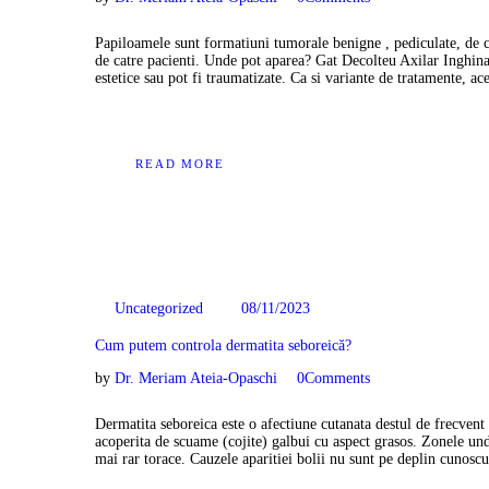
Papiloamele sunt formatiuni tumorale benigne , pediculate, de cu
de catre pacienti. Unde pot aparea? Gat Decolteu Axilar Inghinal
estetice sau pot fi traumatizate. Ca si variante de tratamente, 
READ MORE
08/11/2023
Uncategorized
Cum putem controla dermatita seboreică?
by
Dr. Meriam Ateia-Opaschi
0
Comments
Dermatita seboreica este o afectiune cutanata destul de frecvent 
acoperita de scuame (cojite) galbui cu aspect grasos. Zonele unde
mai rar torace. Cauzele aparitiei bolii nu sunt pe deplin cunosc