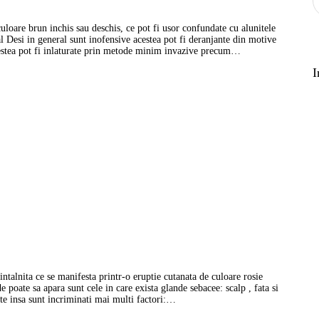
loare brun inchis sau deschis, ce pot fi usor confundate cu alunitele
 Desi in general sunt inofensive acestea pot fi deranjante din motive
acestea pot fi inlaturate prin metode minim invazive precum…
I
intalnita ce se manifesta printr-o eruptie cutanata de culoare rosie
 poate sa apara sunt cele in care exista glande sebacee: scalp , fata si
ute insa sunt incriminati mai multi factori:…