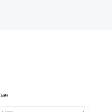
auta
aută după: