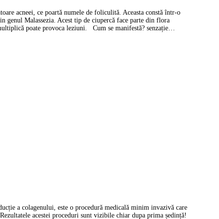
oare acneei, ce poartă numele de foliculită. Aceasta constă într-o
din genul Malassezia. Acest tip de ciupercă face parte din flora
se multiplică poate provoca leziuni. Cum se manifestă? senzație…
ducție a colagenului, este o procedură medicală minim invazivă care
 Rezultatele acestei proceduri sunt vizibile chiar dupa prima ședință!