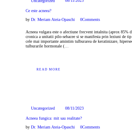
08/11/2023
Uncategorized
Ce este acneea?
by
Dr. Meriam Ateia-Opaschi
0
Comments
Acneea vulgara este o afectiune frecvent intalnita (aprox 85% din
cronica a unitatii pilo-sebacee si se manifesta prin leziuni de t
cele mai importante amintim tulburarea de keratinizare, hiperse
tulburarile hormonale (…
READ MORE
08/11/2023
Uncategorized
Acneea fungica: mit sau realitate?
by
Dr. Meriam Ateia-Opaschi
0
Comments