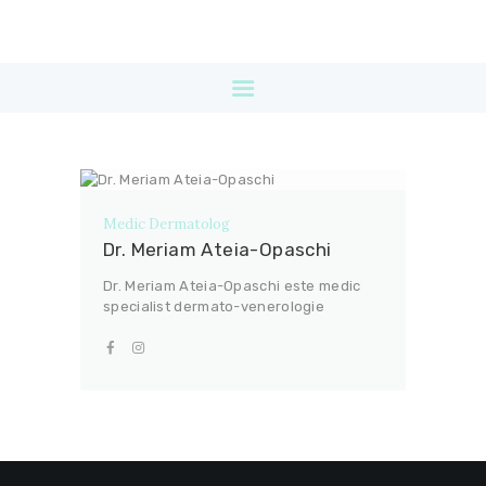
DESPRE
SERVICII
PRETURI
NOUTATI
BLOG
PROMOTII
Medic Dermatolog
CONTACT
Dr. Meriam Ateia-Opaschi
Dr. Meriam Ateia-Opaschi este medic
specialist dermato-venerologie