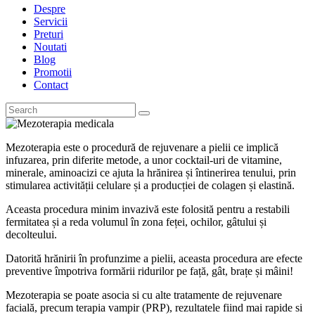
Despre
Servicii
Preturi
Noutati
Blog
Promotii
Contact
Mezoterapia este o procedură de rejuvenare a pielii ce implică
infuzarea, prin diferite metode, a unor cocktail-uri de vitamine,
minerale, aminoacizi ce ajuta la hrănirea și întinerirea tenului, prin
stimularea activității celulare și a producției de colagen și elastină.
Aceasta procedura minim invazivă este folosită pentru a restabili
fermitatea și a reda volumul în zona feței, ochilor, gâtului și
decolteului.
D
atorită hrănirii în profunzime a pielii, aceasta procedura are efecte
preventive împotriva formării ridurilor pe față, gât, brațe și mâini!
Mezoterapia se poate asocia si cu alte tratamente de rejuvenare
facială, precum terapia vampir (PRP), rezultatele fiind mai rapide si